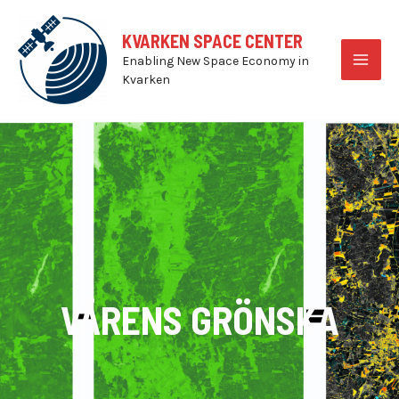
Skip
to
KVARKEN SPACE CENTER
content
Enabling New Space Economy in
MAI
Kvarken
MEN
VÅRENS GRÖNSKA