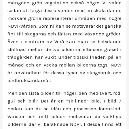
mängden grön vegetation också högre. Vi valde
sedan att färga dessa värden med en skala där de
mörkare gröna representerar områden med högre
NDVI-värden. Som ni kan se motsvarar det ganska
fint till skogarna och fälten med växande grödor.
Även i centrum av Vörå kan man se betydande
skillnad mellan de två bilderna, eftersom gräset i
trädgården har vuxit under tidsskillnaden på en
månad och en vecka mellan bilderna togs. NDVI
är användbart för dessa typer av skogsbruk och
jordbruksändamål.
Men den sista bilden till höger, den med svart, röd,
gul och blå? Det är en ”skillnad” bild. I bild 7
nedan kan du se idén och processen förenklad.
Vänster och mitt bilden motsvarar de verkliga
bilderna där vi beräknade NDVI. I dessa finns ett